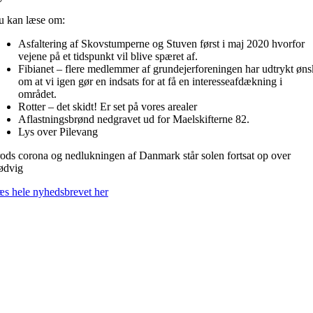
u kan læse om:
Asfaltering af Skovstumperne og Stuven først i maj 2020 hvorfor
vejene på et tidspunkt vil blive spæret af.
Fibianet – flere medlemmer af grundejerforeningen har udtrykt øns
om at vi igen gør en indsats for at få en interesseafdækning i
området.
Rotter – det skidt! Er set på vores arealer
Aflastningsbrønd nedgravet ud for Maelskifterne 82.
Lys over Pilevang
ods corona og nedlukningen af Danmark står solen fortsat op over
ødvig
s hele nyhedsbrevet her