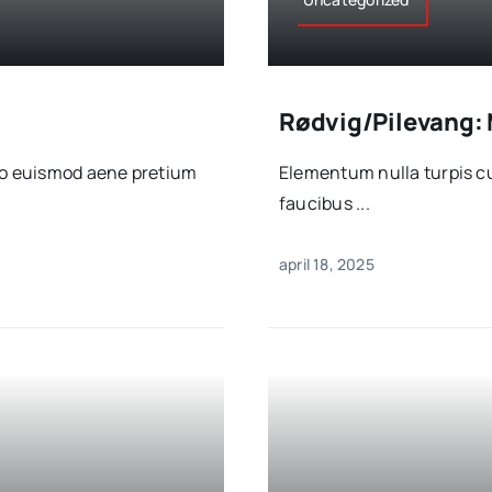
Rødvig/Pilevang: 
sto euismod aene pretium
Elementum nulla turpis cu
faucibus ...
april 18, 2025