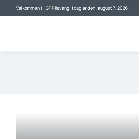
Skip
Velkommen til GF Pilevang! I dag er den: august 7, 2026
to
content