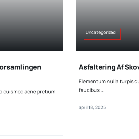
Uncategorized
forsamlingen
Asfaltering Af Sk
Elementum nulla turpis cu
faucibus ...
sto euismod aene pretium
april 18, 2025