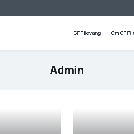
GF Pilevang
Om GF Pi
Admin