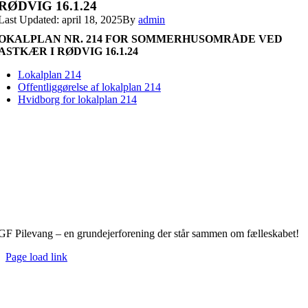
RØDVIG 16.1.24
Last Updated: april 18, 2025
By
admin
OKALPLAN NR. 214 FOR SOMMERHUSOMRÅDE VED
ASTKÆR I RØDVIG 16.1.24
Lokalplan 214
Offentliggørelse af lokalplan 214
Hvidborg for lokalplan 214
GF Pilevang – en grundejerforening der står sammen om fælleskabet!
Page load link
Go
to
Top