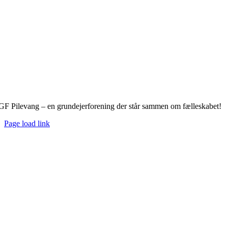
GF Pilevang – en grundejerforening der står sammen om fælleskabet!
Page load link
Go
to
Top