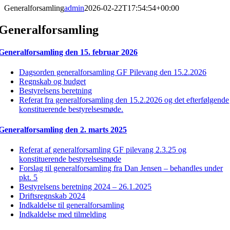
Generalforsamling
admin
2026-02-22T17:54:54+00:00
Generalforsamling
Generalforsamling den 15. februar 2026
Dagsorden generalforsamling GF Pilevang den 15.2.2026
Regnskab og budget
Bestyrelsens beretning
Referat fra generalforsamling den 15.2.2026 og det efterfølgende
konstituerende bestyrelsesmøde.
Generalforsamling den 2. marts 2025
Referat af generalforsamling GF pilevang 2.3.25 og
konstituerende bestyrelsesmøde
Forslag til generalforsamling fra Dan Jensen – behandles under
pkt. 5
Bestyrelsens beretning 2024 – 26.1.2025
Driftsregnskab 2024
Indkaldelse til generalforsamling
Indkaldelse med tilmelding