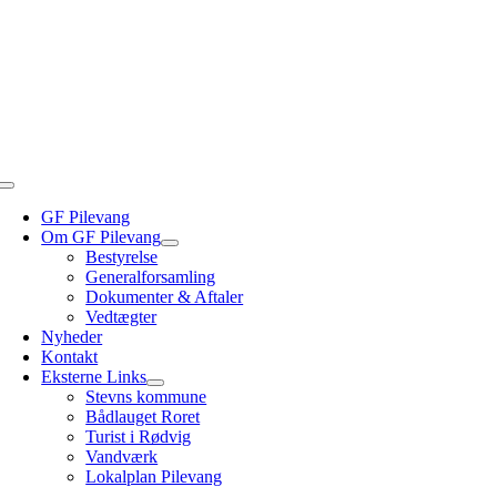
Skip
to
content
Toggle
Navigation
GF Pilevang
Om GF Pilevang
Bestyrelse
Generalforsamling
Dokumenter & Aftaler
Vedtægter
Nyheder
Kontakt
Eksterne Links
Stevns kommune
Bådlauget Roret
Turist i Rødvig
Vandværk
Lokalplan Pilevang